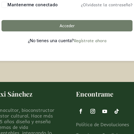
Mantenerme conectado
¿Olvidaste la contraseña?
Acceder
¿No tienes una cuenta?
Regístrate ahora
xi Sánchez
Encontrame
macultor, bioconstructor
estor cultural. Hace más
15 años diseña y enseña
Política de Devoluciones
temas de vida
tentables, integrando lo