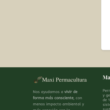
Ma
Per
Nos ayudamos a
vivir de
y g
forma más consciente
, con
de 
menos impacto ambiental y
sis
sus
más conexión con la