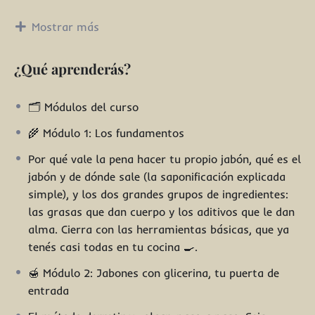
das el salto al jabón desde cero, con aceites y soda
cáustica, como lo hacían los maestros jaboneros de
Mostrar más
toda la vida. Vas a entender qué es la saponificación,
vas a perder el miedo a la soda con las precauciones
¿Qué aprenderás?
justas, y vas a terminar con fórmulas propias, curadas
y listas para usar o regalar 🎁. Nada de química de
🗂️ Módulos del curso
laboratorio: es lo mismo que vengo compartiendo con
la bioconstrucción y la permacultura, aplicado a algo
🌾 Módulo 1: Los fundamentos
tan cotidiano como lavarte las manos.
Por qué vale la pena hacer tu propio jabón, qué es el
🌱 Nivel: desde cero,
jabón y de dónde sale (la saponificación explicada
no necesitás saber nada de
química ni tener experiencia previa.
simple), y los dos grandes grupos de ingredientes:
⏳ Duración: autogestionado, a tu ritmo. La primera
las grasas que dan cuerpo y los aditivos que le dan
parte (glicerina) se hace en una tarde. La segunda
alma. Cierra con las herramientas básicas, que ya
parte (frío) incluye un tiempo de curado de 4 a 6
tenés casi todas en tu cocina 🍳.
semanas que corre en paralelo a tu vida, no frente a la
🍯 Módulo 2: Jabones con glicerina, tu puerta de
pantalla.
entrada
🧰 Qué necesitás: balanza de cocina, olla, moldes y