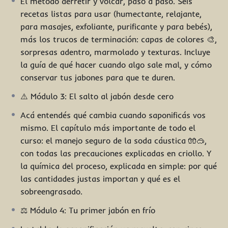
El método derretir y volcar, paso a paso. Seis
utensilios básicos (todo detallado en el Módulo 1). Para
recetas listas para usar (humectante, relajante,
la parte de jabón desde cero: antiparras, guantes y
para masajes, exfoliante, purificante y para bebés),
soda cáustica.
más los trucos de terminación: capas de colores 🎨,
📦 Incluye: manual completo en PDF, 11 recetas
sorpresas adentro, marmolado y texturas. Incluye
resueltas (6 de glicerina + 5 de frío), glosario y
la guía de qué hacer cuando algo sale mal, y cómo
plantilla de registro de recetas.
conservar tus jabones para que te duren.
Si alguna vez te preguntaste qué lleva de verdad el
⚠️ Módulo 3: El salto al jabón desde cero
jabón que usás todos los días, este es el lugar para
empezar a responderlo con tus propias manos.
Acá entendés qué cambia cuando saponificás vos
Arrancá cuando quieras, no hay apuro: primero la
mismo. El capítulo más importante de todo el
pelotita, después la maqueta, y un día, sin darte
curso: el manejo seguro de la soda cáustica 🧤🥽,
cuenta, tu propia fórmula. 🌱🧼
con todas las precauciones explicadas en criollo. Y
la química del proceso, explicada en simple: por qué
las cantidades justas importan y qué es el
sobreengrasado.
⚖️ Módulo 4: Tu primer jabón en frío