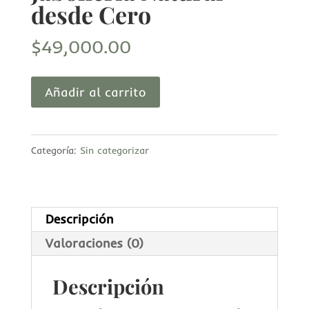
desde Cero
$
49,000.00
Jabonería
Añadir al carrito
Natural
desde
Categoría:
Sin categorizar
Cero
cantidad
Descripción
Valoraciones (0)
Descripción