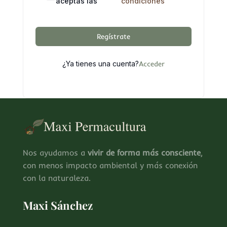
aceptas las
condiciones
Regístrate
¿Ya tienes una cuenta?
Acceder
Nos ayudamos a
vivir de forma más consciente
,
con menos impacto ambiental y más conexión
con la naturaleza.
Maxi Sánchez