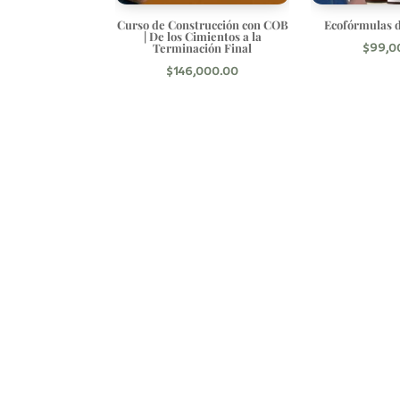
Curso de Construcción con COB
Ecofórmulas d
| De los Cimientos a la
Terminación Final
$
99,0
$
146,000.00