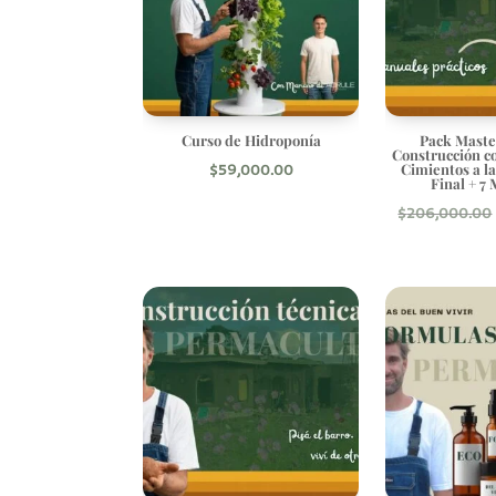
Curso de Hidroponía
Pack Maste
Construcción c
Cimientos a l
$
59,000.00
Final + 7
$
206,000.00