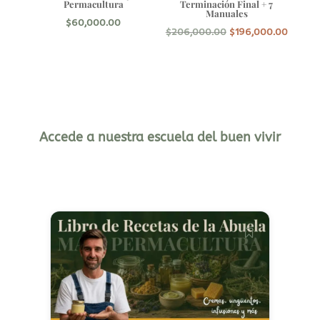
Permacultura
Terminación Final + 7
Manuales
$
60,000.00
El
El
$
206,000.00
$
196,000.00
precio
precio
original
actual
era:
es:
$206,000.00.
$196,0
Accede a nuestra escuela del buen vivir