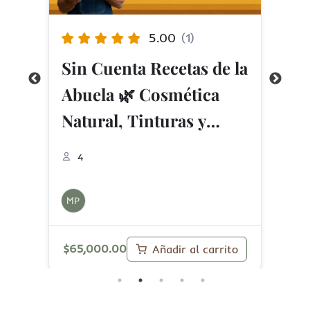
5.00
(1)
n
J
Sin Cuenta Recetas de la
a
C
Abuela 🌿 Cosmética
Natural, Tinturas y
Limpieza Biodegradable
4
en Casa
MP
M
$
65,000.00
$
4
o
Añadir al carrito