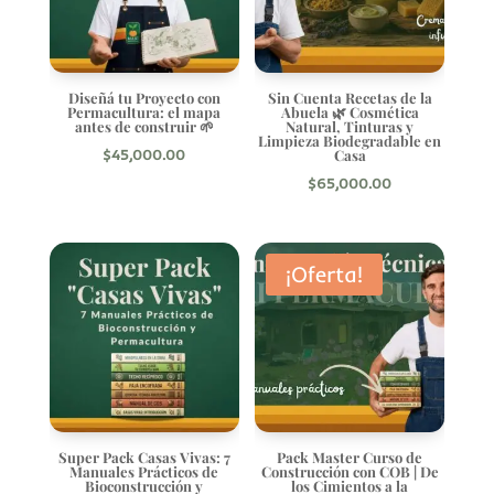
Diseñá tu Proyecto con
Sin Cuenta Recetas de la
Permacultura: el mapa
Abuela 🌿 Cosmética
antes de construir 🌱
Natural, Tinturas y
Limpieza Biodegradable en
Casa
$
45,000.00
$
65,000.00
¡Oferta!
Super Pack Casas Vivas: 7
Pack Master Curso de
Manuales Prácticos de
Construcción con COB | De
Bioconstrucción y
los Cimientos a la